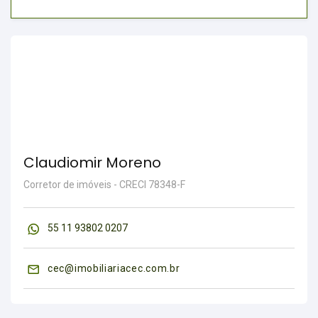
Claudiomir Moreno
Corretor de imóveis - CRECI 78348-F
55 11 93802 0207
cec@imobiliariacec.com.br