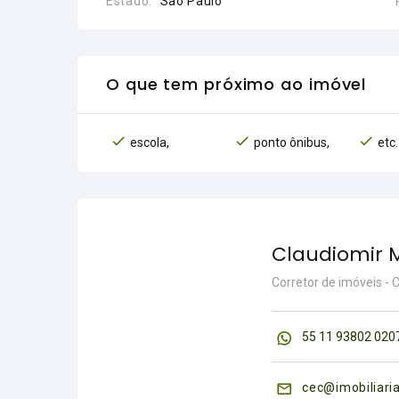
Estado:
São Paulo
O que tem próximo ao imóvel
escola,
ponto ônibus,
etc..
Claudiomir 
Corretor de imóveis -
55 11 93802 020
cec@imobiliari