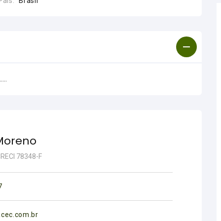
País:
Brasil
....
Moreno
 CRECI 78348-F
7
acec.com.br