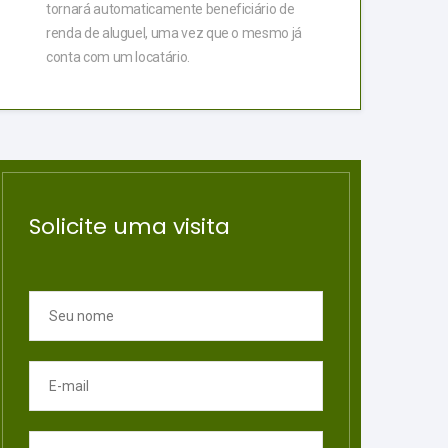
tornará automaticamente beneficiário de
renda de aluguel, uma vez que o mesmo já
conta com um locatário.
Solicite uma visita